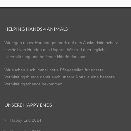
HELPING HANDS 4 ANIMALS
Wir legen unser Hauptaugenmerk auf den Auslandstierschutz
speziell von Hunden aus Ungarn. Wir sind über jegliche
Unterstützung und helfende Hände dankbar.
Wir suchen auch immer neue Pflegestellen für unsere
Vermittlungshunde damit auch unsere Notfälle eine bessere
Vermittlungschance bekommen.
UNSERE HAPPY ENDS
Happy End 2014