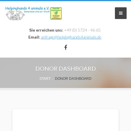
Sie erreichen uns:
+49 (0) 5724 - 46 65
Email:
anfrage@helpinghands4animals.de
Home
DONOR DASHBOARD
Zuhause Gesucht
START
DONOR DASHBOARD
Infos & Aktionen
Krankheiten
Aktionen