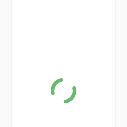
Spendenaufruf
FAQs zur Vermittlung
Happy End
Happy End 2019
Happy End 2020
Happy End 2021
Happy End 2022
Happy End 2023
Happy End 2024 / 2025