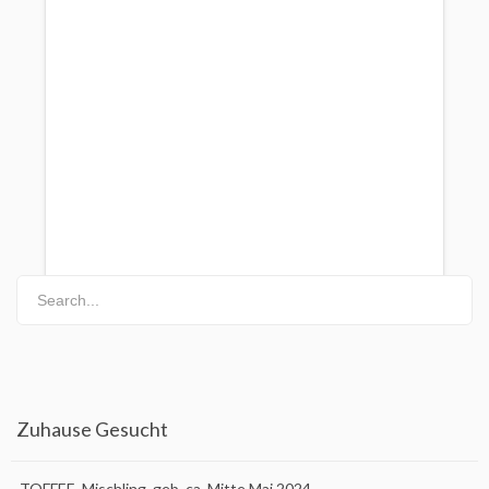
Happy End 2026
Happy End Ungarn – 2018
Happy End Ungarn ab 2019
Impressum
Über Uns
Mein Account
Search...
Zuhause Gesucht
TOFFEE, Mischling, geb. ca. Mitte Mai 2024