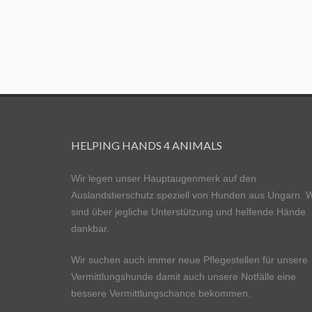
HELPING HANDS 4 ANIMALS
Wir legen unser Hauptaugenmerk auf den
Auslandstierschutz speziell von Hunden aus Ungarn. W
sind über jegliche Unterstützung und helfende Hände
dankbar.
Wir suchen auch immer neue Pflegestellen für unsere
Vermittlungshunde damit auch unsere Notfälle eine
bessere Vermittlungschance bekommen.