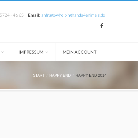
 5724 - 46 65
Email:
anfrage@helpinghands4animals.de
IMPRESSUM
MEIN ACCOUNT
START
HAPPY END
HAPPY END 2014