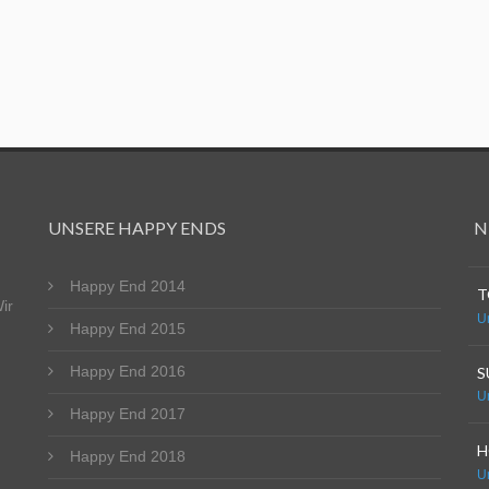
UNSERE HAPPY ENDS
N
Happy End 2014
T
ir
U
Happy End 2015
Happy End 2016
S
U
Happy End 2017
H
Happy End 2018
U