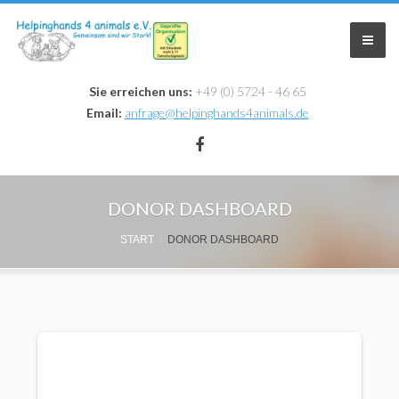
Sie erreichen uns:
+49 (0) 5724 - 46 65
Email:
anfrage@helpinghands4animals.de
Home
DONOR DASHBOARD
Zuhause Gesucht
START
DONOR DASHBOARD
Infos & Aktionen
Krankheiten
Aktionen