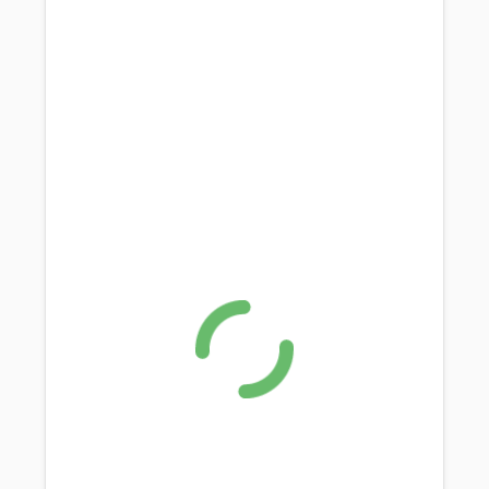
Spendenaufruf
FAQs zur Vermittlung
Happy End
Happy End 2019
Happy End 2020
Happy End 2021
Happy End 2022
Happy End 2023
Happy End 2024 / 2025