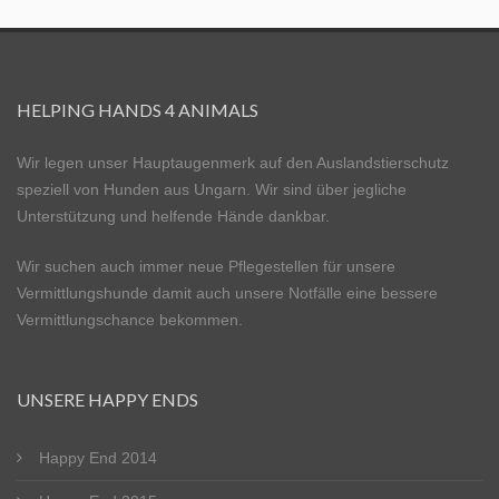
HELPING HANDS 4 ANIMALS
Wir legen unser Hauptaugenmerk auf den Auslandstierschutz
speziell von Hunden aus Ungarn. Wir sind über jegliche
Unterstützung und helfende Hände dankbar.
Wir suchen auch immer neue Pflegestellen für unsere
Vermittlungshunde damit auch unsere Notfälle eine bessere
Vermittlungschance bekommen.
UNSERE HAPPY ENDS
Happy End 2014