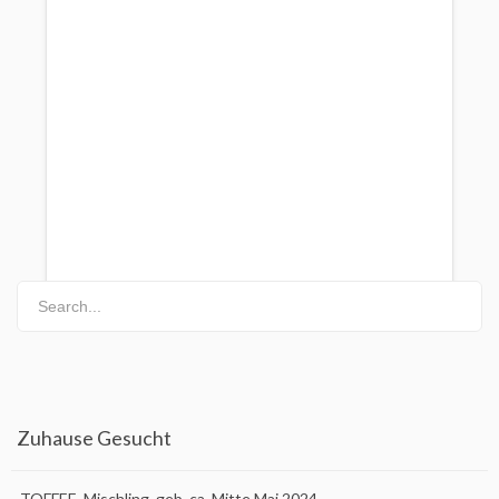
Happy End 2026
Happy End Ungarn – 2018
Happy End Ungarn ab 2019
Impressum
Über Uns
Mein Account
Search...
Zuhause Gesucht
TOFFEE, Mischling, geb. ca. Mitte Mai 2024