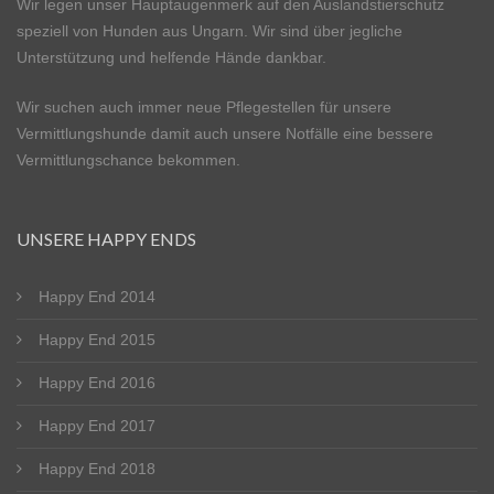
Wir legen unser Hauptaugenmerk auf den Auslandstierschutz
Happy End 2026
speziell von Hunden aus Ungarn. Wir sind über jegliche
Unterstützung und helfende Hände dankbar.
Happy End Ungarn – 2018
Wir suchen auch immer neue Pflegestellen für unsere
Happy End Ungarn ab 2019
Vermittlungshunde damit auch unsere Notfälle eine bessere
Vermittlungschance bekommen.
Impressum
Über Uns
UNSERE HAPPY ENDS
Mein Account
Happy End 2014
Happy End 2015
Happy End 2016
Happy End 2017
Happy End 2018