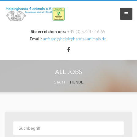
Sie erreichen uns:
+49 (0) 5724 - 46 65
Email:
anfrage@helpinghands4animals.de
Home
ALL JOBS
Zuhause Gesucht
START
HUNDE
Infos & Aktionen
Krankheiten
Aktionen