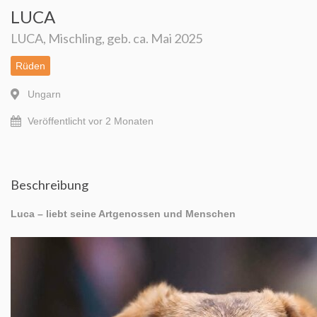
Happy End 2026
LUCA
LUCA, Mischling, geb. ca. Mai 2025
Happy End Ungarn – 2018
Rüden
Happy End Ungarn ab 2019
Ungarn
Impressum
Veröffentlicht vor 2 Monaten
Über Uns
Mein Account
Beschreibung
Luca – liebt seine Artgenossen und Menschen