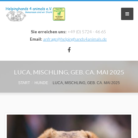
Sie erreichen uns:
+49 (0) 5724 - 46 65
Email:
anfrage@helpinghands4animals.de
Home
LUCA, MISCHLING, GEB. CA. MAI 2025
Zuhause Gesucht
START
HUNDE
LUCA, MISCHLING, GEB. CA. MAI 2025
Infos & Aktionen
Krankheiten
Aktionen