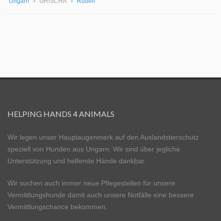
Ungarn
GRISCHA
Rüden
HELPING HANDS 4 ANIMALS
Wir legen unser Hauptaugenmerk auf den Auslandstierschutz
speziell von Hunden aus Ungarn. Wir sind über jegliche
Unterstützung und helfende Hände dankbar.
Wir suchen auch immer neue Pflegestellen für unsere
Vermittlungshunde damit auch unsere Notfälle eine bessere
Vermittlungschance bekommen.