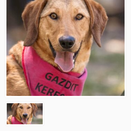
Spendenaufruf
FAQs zur Vermittlung
Happy End
Happy End 2019
Happy End 2020
Happy End 2021
Happy End 2022
Happy End 2023
Happy End 2024 / 2025