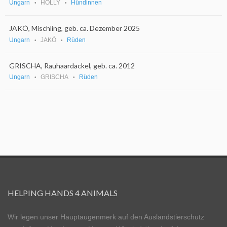
Ungarn
HOLLY
Hündinnen
JAKÓ, Mischling, geb. ca. Dezember 2025
Ungarn
JAKÓ
Rüden
GRISCHA, Rauhaardackel, geb. ca. 2012
Ungarn
GRISCHA
Rüden
HELPING HANDS 4 ANIMALS
Wir legen unser Hauptaugenmerk auf den Auslandstierschutz