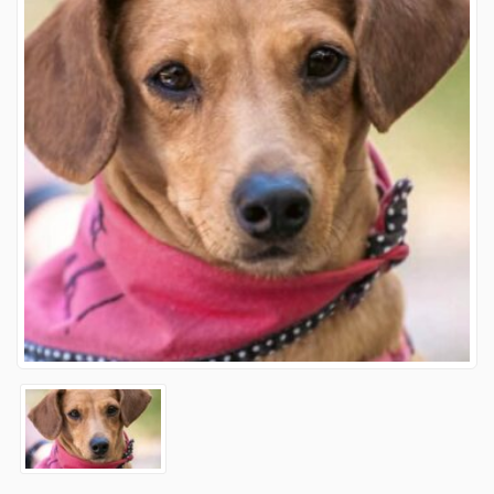
Spendenaufruf
FAQs zur Vermittlung
Happy End
Happy End 2019
Happy End 2020
Happy End 2021
Happy End 2022
Happy End 2023
Happy End 2024 / 2025