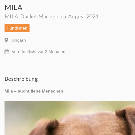
Happy End 2026
MILA
MILA, Dackel-Mix, geb. ca. August 2021
Happy End Ungarn – 2018
Hündinnen
Happy End Ungarn ab 2019
Ungarn
Impressum
Veröffentlicht vor 2 Monaten
Über Uns
Mein Account
Beschreibung
Mila – sucht liebe Menschen