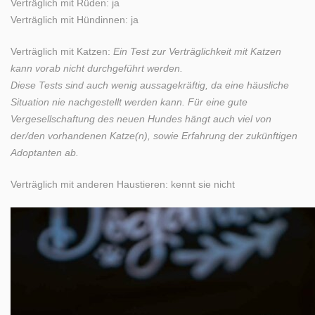
Verträglich mit Rüden: ja
Verträglich mit Hündinnen: ja
Verträglich mit Katzen:
Ein Test zur Verträglichkeit mit Katzen
kann vorab nicht durchgeführt werden.
Diese Tests sind auch wenig aussagekräftig, da eine häusliche
Situation nie nachgestellt werden kann. Für eine gute
Vergesellschaftung des neuen Hundes hängt auch viel von
der/den vorhandenen Katze(n), sowie Erfahrung der zukünftigen
Adoptanten ab.
Verträglich mit anderen Haustieren: kennt sie nicht